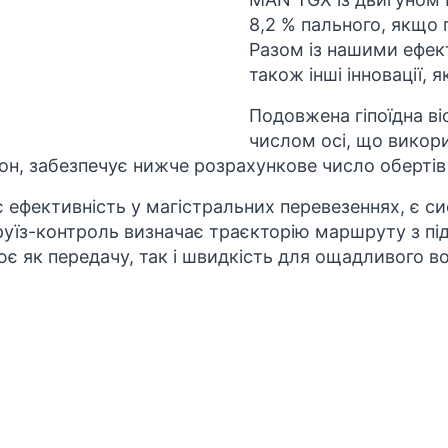
8,2 % пального, якщо
Разом із нашими ефе
також інші інновації, 
Подовжена гіпоїдна ві
числом осі, що викор
н, забезпечує нижче розрахункове число обертів і
 ефективність у магістральних перевезеннях, є
си
руїз-контроль визначає траєкторію маршруту з п
є як передачу, так і швидкість для ощадливого во