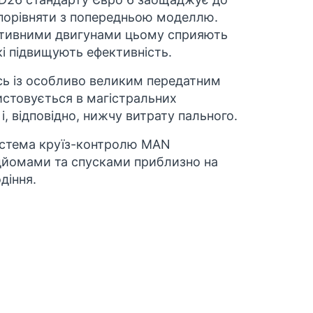
 порівняти з попередньою моделлю.
ктивними двигунами цьому сприяють
які підвищують ефективність.
сь
із особливо великим передатним
истовується в магістральних
, відповідно, нижчу витрату пального.
стема круїз-контролю MAN
ідйомами та спусками приблизно на
діння.