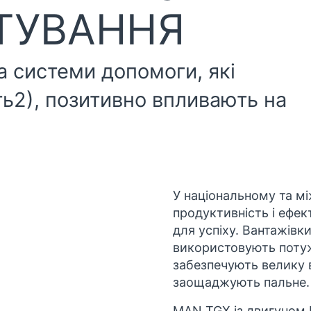
ТУВАННЯ
а системи допомоги, які
ь2), позитивно впливають на
У національному та м
продуктивність і ефе
для успіху. Вантажів
використовують потужн
забезпечують велику 
заощаджують пальне.
MAN TGX із
двигуном 