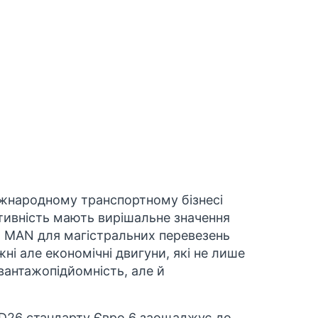
іжнародному транспортному бізнесі
ктивність мають вирішальне значення
ки MAN для магістральних перевезень
і але економічні двигуни, які не лише
вантажопідйомність, але й
D26 стандарту Євро 6
заощаджує до