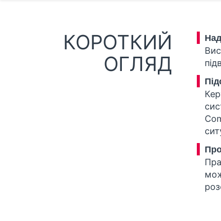
КОРОТКИЙ
Над
Вис
ОГЛЯД
під
Під
Кер
сис
Com
сит
Про
Пра
мож
роз