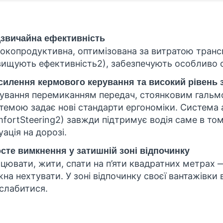
звичайна ефективність
окопродуктивна, оптимізована за витратою трансм
вищують ефективність
2)
, забезпечують особливо 
силення кермового керування та високий рівень 
ування перемиканням передач, стоянковим галь
темою задає нові стандарти ергономіки. Система
fortSteering
2)
завжди підтримує водія саме в том
уація на дорозі.
сте вимкнення у затишній зоні відпочинку
цювати, жити, спати на п’яти квадратних метрах 
на нехтувати. У зоні відпочинку своєї вантажівк
слабитися.