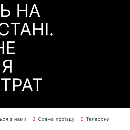
Ь НА
СТАНІ.
НЕ
НЯ
ТРАТ
ться з нами
Схема проїзду
Телефони