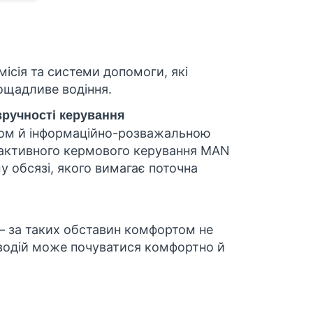
ісія та системи допомоги, які
ощадливе водіння.
зручності керування
мом й інформаційно-розважальною
 активного кермового керування MAN
у обсязі, якого вимагає поточна
— за таких обставин комфортом не
и водій може почуватися комфортно й