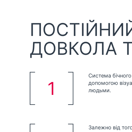
ПОСТІЙНИЙ
ДОВКОЛА 
Система бічного
1
допомогою візуа
людьми.
Залежно від тог