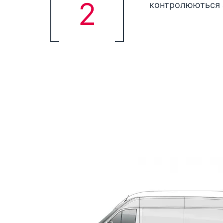
2
контролюються з