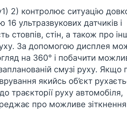
у1) 2) контролює ситуацію довк
 16 ультразвукових датчиків і
ь стовпів, стін, а також про ін
руху. За допомогою дисплея мо
огляд на 360° і побачити можли
запланованій смузі руху. Якщо 
врування якийсь об’єкт рухаєть
о траєкторії руху автомобіля,
ереджає про можливе зіткнення