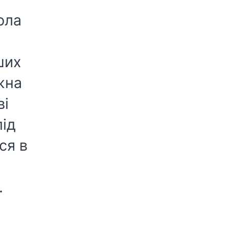
ола
ших
жна
ві
під
ся в
.