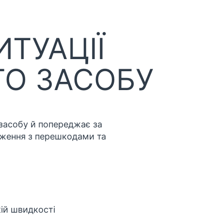
ТУАЦІЇ
О ЗАСОБУ
 засобу й попереджає за
иження з перешкодами та
кій швидкості