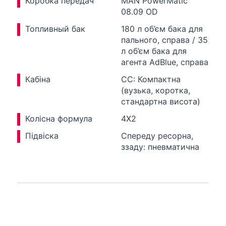
Коробка передач
MAN PowerMatic
08.09 OD
Топливный бак
180 л об’єм бака для
пального, справа / 35
л об’єм бака для
агента AdBlue, справа
Кабіна
CC: Компактна
(вузька, коротка,
стандартна висота)
Колісна формула
4X2
Підвіска
Спереду ресорна,
ззаду: пневматична