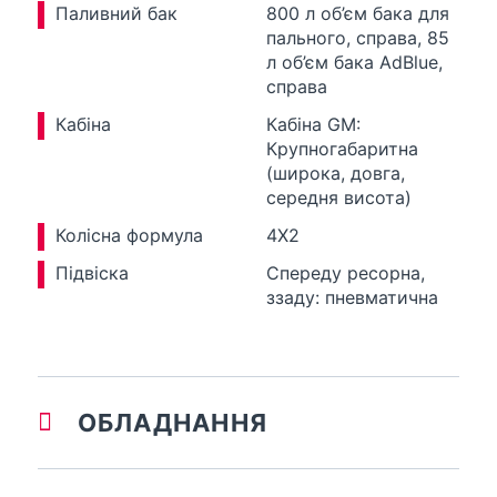
Паливний бак
800 л об’єм бака для
пального, справа, 85
л об’єм бака AdBlue,
справа
Кабіна
Кабіна GM:
Крупногабаритна
(широка, довга,
середня висота)
Колісна формула
4X2
Підвіска
Спереду ресорна,
ззаду: пневматична
ОБЛАДНАННЯ